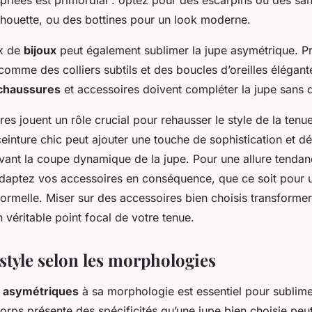
ilhouette, ou des bottines pour un look moderne.
ux de
bijoux
peut également sublimer la jupe asymétrique. P
comme des colliers subtils et des boucles d’oreilles élégant
chaussures
et accessoires doivent compléter la jupe sans di
res jouent un rôle crucial pour rehausser le style de la ten
einture chic peut ajouter une touche de sophistication et défin
avant la coupe dynamique de la jupe. Pour une allure tenda
adaptez vos accessoires en conséquence, que ce soit pour u
ormelle. Miser sur des accessoires bien choisis transformer
 véritable point focal de votre tenue.
style selon les morphologies
s asymétriques
à sa morphologie est essentiel pour sublimer
rps présente des spécificités qu’une jupe bien choisie peut