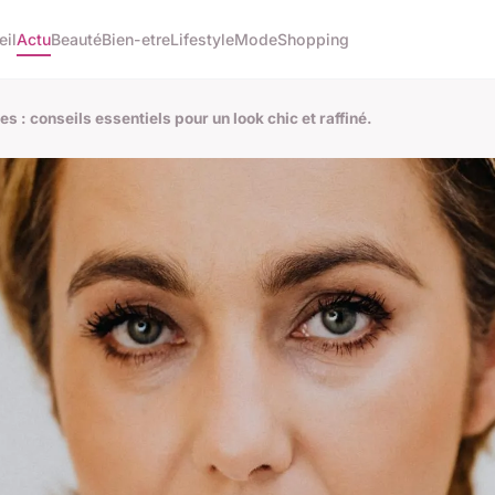
eil
Actu
Beauté
Bien-etre
Lifestyle
Mode
Shopping
s : conseils essentiels pour un look chic et raffiné.