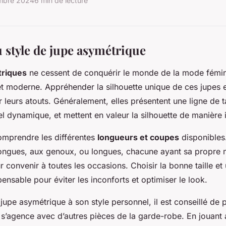
mbre 2024
6 min de lecture
 style de jupe asymétrique
triques
ne cessent de conquérir le monde de la
mode fémin
e et moderne. Appréhender la silhouette unique de ces jupes e
ir leurs atouts. Généralement, elles présentent une ligne de ta
uel dynamique, et mettent en valeur la silhouette de manière
comprendre les différentes
longueurs et coupes
disponibles
longues, aux genoux, ou longues, chacune ayant sa propre
r convenir à toutes les occasions. Choisir la bonne taille et
ensable pour éviter les inconforts et optimiser le look.
upe asymétrique à son style personnel, il est conseillé de p
e s’agence avec d’autres pièces de la garde-robe. En jouant