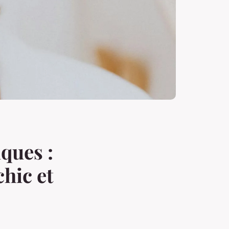
iques :
chic et