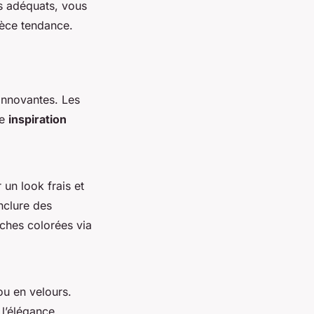
s adéquats, vous
ièce tendance.
innovantes. Les
ne
inspiration
un look frais et
nclure des
uches colorées via
ou en velours.
 l’élégance