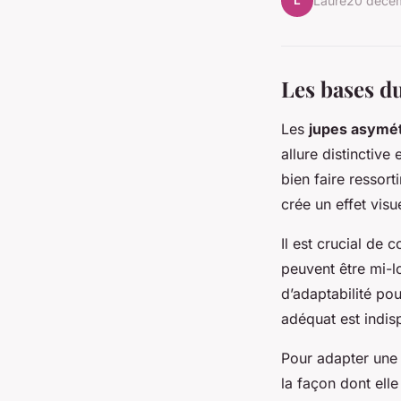
L
Laure
20 déce
Les bases du
Les
jupes asymé
allure distinctiv
bien faire ressort
crée un effet vis
Il est crucial de 
peuvent être mi-
d’adaptabilité pou
adéquat est indisp
Pour adapter une j
la façon dont ell