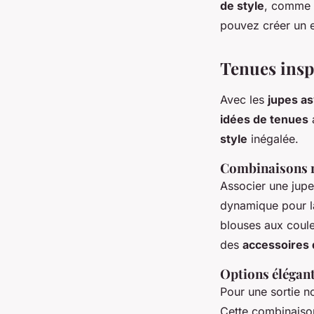
de style
, comme 
pouvez créer un 
Tenues insp
Avec les
jupes a
idées de tenues
a
style
inégalée.
Combinaisons r
Associer une jupe
dynamique pour l
blouses aux couleu
des
accessoires
Options élégant
Pour une sortie n
Cette combinaison