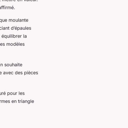
affirmé.
rique moulante
ciant d’épaules
équilibrer la
des modèles
on souhaite
re avec des pièces
uré pour les
rmes en triangle