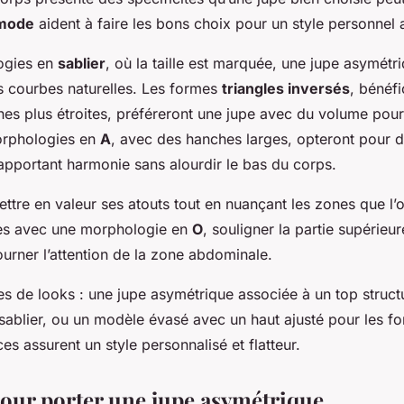
 mode
aident à faire les bons choix pour un style personnel 
ogies en
sablier
, où la taille est marquée, une jupe asymét
s courbes naturelles. Les formes
triangles inversés
, bénéfi
hes plus étroites, préféreront une jupe avec du volume pour 
morphologies en
A
, avec des hanches larges, opteront pour 
, apportant harmonie sans alourdir le bas du corps.
mettre en valeur ses atouts tout en nuançant les zones que l’
lles avec une morphologie en
O
, souligner la partie supérieu
ourner l’attention de la zone abdominale.
 de looks : une jupe asymétrique associée à un top struct
ablier, ou un modèle évasé avec un haut ajusté pour les fo
es assurent un style personnalisé et flatteur.
our porter une jupe asymétrique