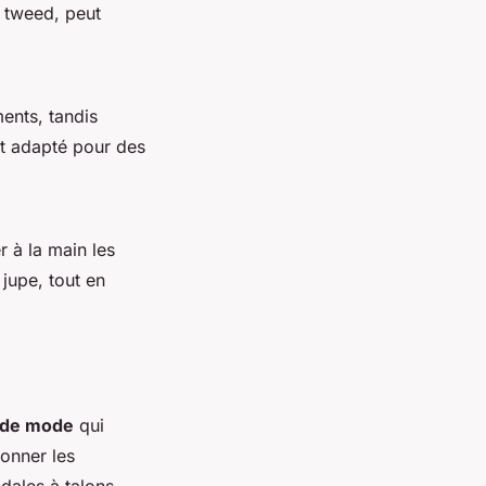
e tweed, peut
ents, tandis
est adapté pour des
r à la main les
jupe, tout en
 de mode
qui
ionner les
dales à talons