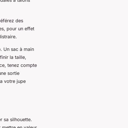
référez des
es, pour un effet
straire.
ue. Un sac à main
ir la taille,
nce, tenez compte
ne sortie
a votre jupe
 sa silhouette.
 mettre en valeur.