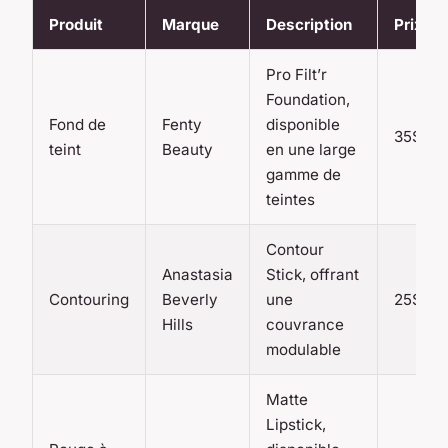
Produit
Marque
Description
Prix
Pro Filt’r
Foundation,
Fond de
Fenty
disponible
35$
teint
Beauty
en une large
gamme de
teintes
Contour
Anastasia
Stick, offrant
Contouring
Beverly
une
25$
Hills
couvrance
modulable
Matte
Lipstick,