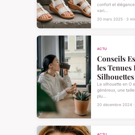
confort et élégance
vari...
20 mars 2025 · 3 mi
ACTU
Conseils Es
les Tenues 
Silhouettes
La silhouette en O 
généreux, une taill
plu...
20 décembre 2024 ·
ACTU