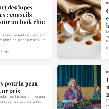
B
art des jupes
C
s : conseils
e
pour un look chic
b
L
ques ne cessent de conquérir
a
 féminine grâce à leur allure
l
8 
 6 min
B
L
s pour la peau
eur prix
n
roduits de beauté de luxe peut
L
e superflue pour certains,
d