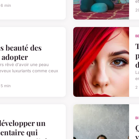
et
 6 min
2
B
T
s beauté des
p
à adopter
d
rs rêvé d'avoir une peau
heveux luxuriants comme ceux
L
e
 5 min
2
B
évelopper un
Q
mentaire qui
y