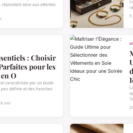
L
, répondant ainsi aux attentes
ra
5
n
A
M
sentiels : Choisir
U
Parfaites pour les
d
 en O
I
est caractérisée par un buste
L
e peu définie et des hanches
q
Tr
 6 min
2