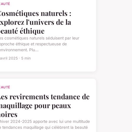
EAUTÉ
osmétiques naturels :
xplorez l'univers de la
eauté éthique
es cosmétiques naturels séduisent par leur
pproche éthique et respectueuse de
'environnement. Plu...
avril 2025 · 5 min
EAUTÉ
es revirements tendance de
maquillage pour peaux
oires
'hiver 2024-2025 apporte avec lui une multitude
e tendances maquillage qui célèbrent la beauté