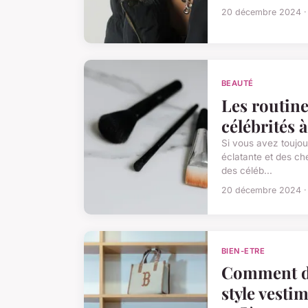
20 décembre 2024 ·
BEAUTÉ
Les routine
célébrités 
Si vous avez toujou
éclatante et des c
des céléb...
20 décembre 2024 ·
BIEN-ETRE
Comment d
style vesti