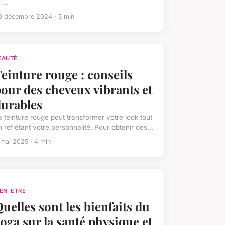
 ...
0 décembre 2024 · 5 min
EAUTÉ
einture rouge : conseils
our des cheveux vibrants et
urables
a teinture rouge peut transformer votre look tout
n reflétant votre personnalité. Pour obtenir des...
 mai 2025 · 4 min
IEN-ETRE
uelles sont les bienfaits du
oga sur la santé physique et