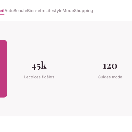
eil
Actu
Beauté
Bien-etre
Lifestyle
Mode
Shopping
45k
120
Lectrices fidèles
Guides mode