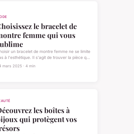
ODE
hoisissez le bracelet de
montre femme qui vous
sublime
hoisir un bracelet de montre femme ne se limite
s à l'esthétique. Il s'agit de trouver la pièce q...
4 mars 2025 · 4 min
EAUTÉ
écouvrez les boîtes à
ijoux qui protègent vos
résors