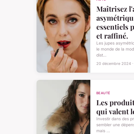
Maîtrisez l'
asymétrique
essentiels 
et raffiné.
Les jupes asymétri
le monde de la mode
dist...
20 décembre 2024 ·
BEAUTÉ
Les produit
qui valent l
Investir dans des p
sembler une dépens
mais ...