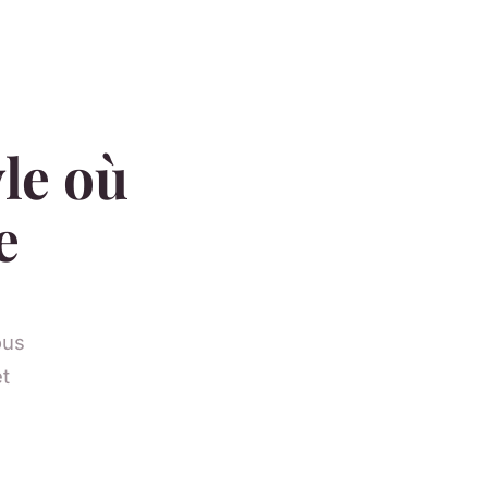
yle où
e
a
ous
t