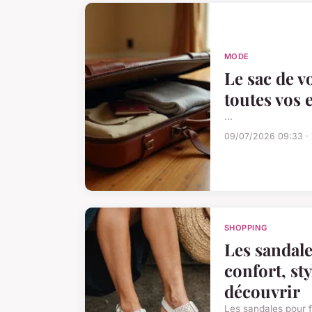
MODE
Le sac de v
toutes vos 
...
09/07/2026 09:33 · 
SHOPPING
Les sandal
confort, sty
découvrir
Les sandales pour 