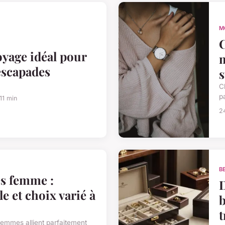
M
C
oyage idéal pour
escapades
C
pa
11 min
2
B
es femme :
D
le et choix varié à
b
t
femmes allient parfaitement